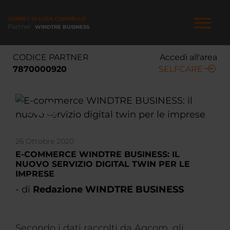
Salta
al
CORNET DI LUCA CORNIELLO
contenuto
Partner
WINDTRE BUSINESS
principale
NAVIGAZIONE
CODICE PARTNER
Accedi all'area
PRINCIPALE
7870000920
SELFCARE
26 Ottobre 2020
E-COMMERCE WINDTRE BUSINESS: IL
NUOVO SERVIZIO DIGITAL TWIN PER LE
IMPRESE
- di
Redazione WINDTRE BUSINESS
Secondo i dati raccolti da Agcom, gli